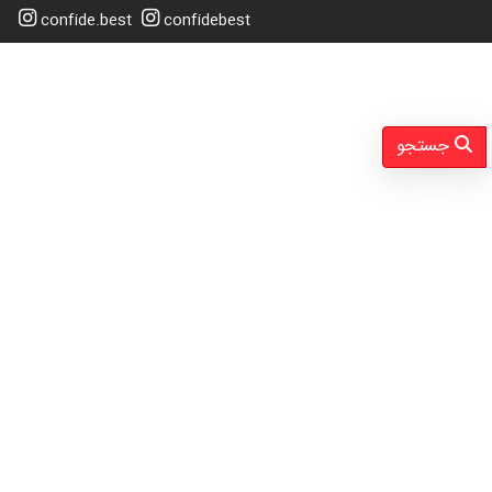
confide.best
confidebest
جستجو