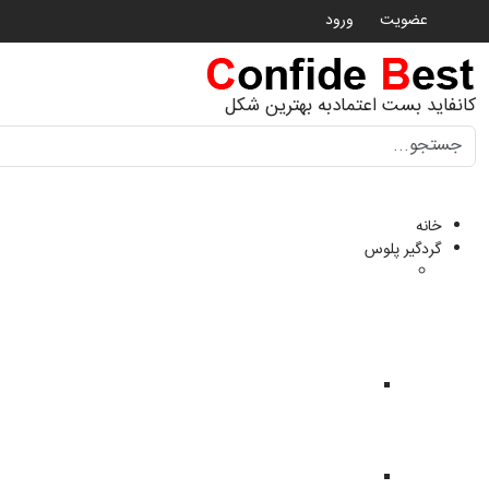
عضویت
ورود
کانفاید بست اعتمادبه بهترین شکل
جستجو
خانه
گردگیر پلوس
گردگیر
پلوس
ماشین
های
چینی
گردگیر
پلوس
haima
هایما
گردگیر