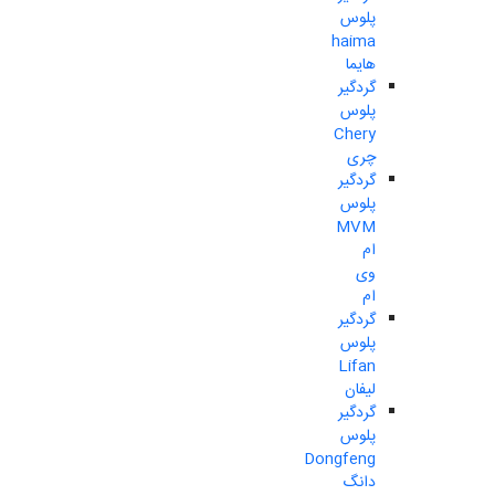
پلوس
haima
هایما
گردگیر
پلوس
Chery
چری
گردگیر
پلوس
MVM
ام
وی
ام
گردگیر
پلوس
Lifan
لیفان
گردگیر
پلوس
Dongfeng
دانگ