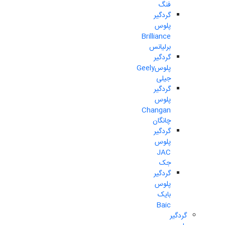
فنگ
گردگیر
پلوس
Brilliance
برلیانس
گردگیر
پلوسGeely
جیلی
گردگیر
پلوس
Changan
چانگان
گردگیر
پلوس
JAC
جک
گردگیر
پلوس
بایک
Baic
گردگیر