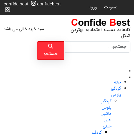
confide.best
confidebest
عضویت
ورود
سبد خرید خالي مي باشد
کانفاید بست اعتمادبه بهترین
شکل
جستجو
جستجو
خانه
گردگیر
پلوس
گردگیر
پلوس
ماشین
های
چینی
گردگیر