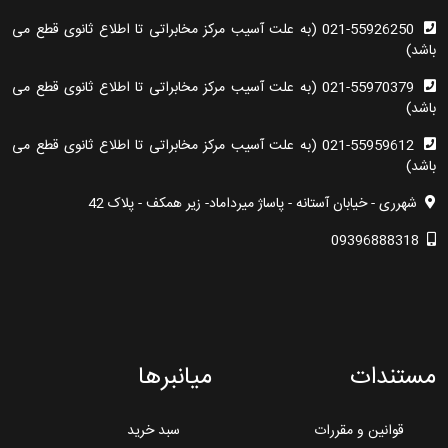
021-55926250 (به علت آسیب مرکز مخابراتی تا اطلاع ثانوی قطع می
باشد)
021-55970379 (به علت آسیب مرکز مخابراتی تا اطلاع ثانوی قطع می
باشد)
021-55959612 (به علت آسیب مرکز مخابراتی تا اطلاع ثانوی قطع می
باشد)
شهرری - خیابان آستانه - پاساژ میرداماد- زیر همکف - پلاک 42
09396888318
مستندات
میانبرها
قوانین و مقررات
سبد خرید