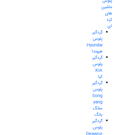
پلوس
ماشین
های
کره
ای
گردگیر
پلوس
Hyundai
هیوندا
گردگیر
پلوس
KIA
کیا
گردگیر
پلوس
Song
yang
سانگ
یانگ
گردگیر
پلوس
Deawoo