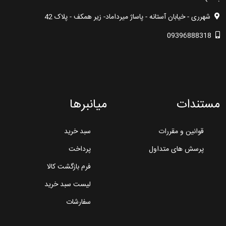
شهرری - خیابان آستانه - پاساژ میرداماد- زیر همکف - پلاک 42
09396888318
مستندات
میانبرها
قوانین و مقررات
سبد خرید
پرسش های متداول
پرداخت
فرم بازگشت کالا
لیست سبد خرید
سفارشات