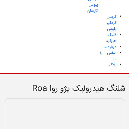
پلوس
کارسان
گریس
گردگیر
پلوس
غلتک
هرزگرد
درباره ما
تماس با
ما
بلاگ
شلنگ هیدرولیک پژو روا Roa