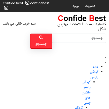
confide.best
confidebest
عضویت
ورود
سبد خرید خالي مي باشد
کانفاید بست اعتمادبه بهترین
شکل
جستجو
جستجو
خانه
گردگیر
پلوس
گردگیر
پلوس
ماشین
های
چینی
گردگیر