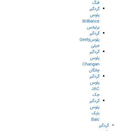
فنگ
گردگیر
پلوس
Brilliance
برلیانس
گردگیر
پلوسGeely
جیلی
گردگیر
پلوس
Changan
چانگان
گردگیر
پلوس
JAC
جک
گردگیر
پلوس
بایک
Baic
گردگیر