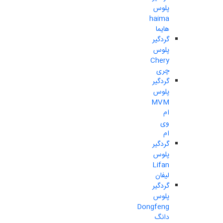
پلوس
haima
هایما
گردگیر
پلوس
Chery
چری
گردگیر
پلوس
MVM
ام
وی
ام
گردگیر
پلوس
Lifan
لیفان
گردگیر
پلوس
Dongfeng
دانگ