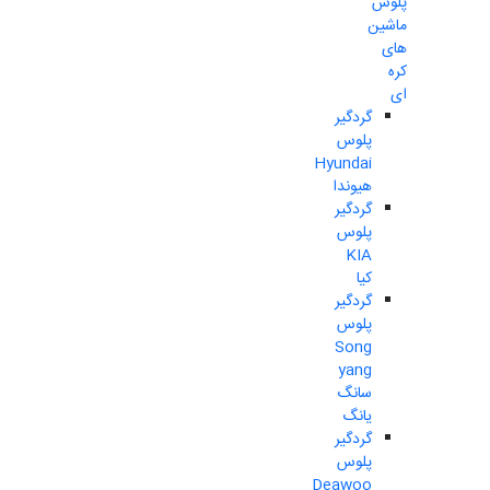
پلوس
ماشین
های
کره
ای
گردگیر
پلوس
Hyundai
هیوندا
گردگیر
پلوس
KIA
کیا
گردگیر
پلوس
Song
yang
سانگ
یانگ
گردگیر
پلوس
Deawoo