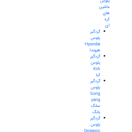
پلوس
ماشین
های
کره
ای
گردگیر
پلوس
Hyundai
هیوندا
گردگیر
پلوس
KIA
کیا
گردگیر
پلوس
Song
yang
سانگ
یانگ
گردگیر
پلوس
Deawoo