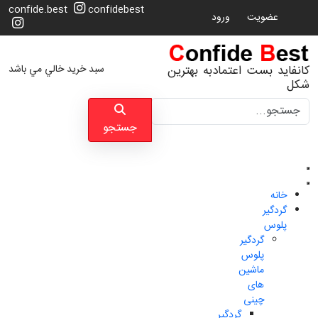
confide.best
confidebest
عضویت
ورود
سبد خرید خالي مي باشد
کانفاید بست اعتمادبه بهترین
شکل
جستجو
جستجو
خانه
گردگیر
پلوس
گردگیر
پلوس
ماشین
های
چینی
گردگیر