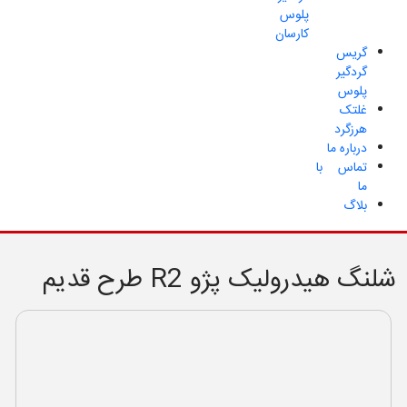
پلوس
کارسان
گریس
گردگیر
پلوس
غلتک
هرزگرد
درباره ما
تماس با
ما
بلاگ
شلنگ هیدرولیک پژو R2 طرح قدیم