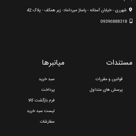
شهرری - خیابان آستانه - پاساژ میرداماد- زیر همکف - پلاک 42
09396888318
مستندات
میانبرها
قوانین و مقررات
سبد خرید
پرسش های متداول
پرداخت
فرم بازگشت کالا
لیست سبد خرید
سفارشات