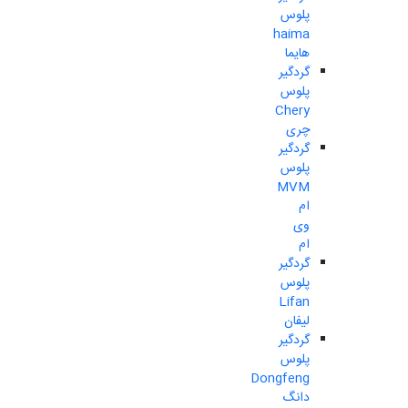
پلوس
haima
هایما
گردگیر
پلوس
Chery
چری
گردگیر
پلوس
MVM
ام
وی
ام
گردگیر
پلوس
Lifan
لیفان
گردگیر
پلوس
Dongfeng
دانگ