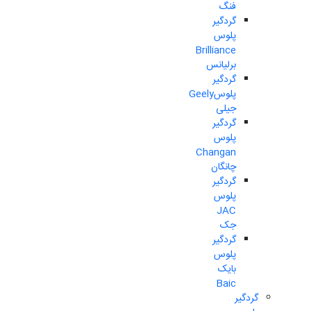
فنگ
گردگیر
پلوس
Brilliance
برلیانس
گردگیر
پلوسGeely
جیلی
گردگیر
پلوس
Changan
چانگان
گردگیر
پلوس
JAC
جک
گردگیر
پلوس
بایک
Baic
گردگیر