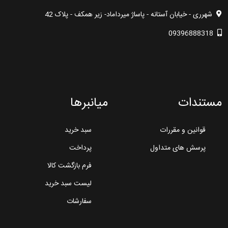
شهرری - خیابان آستانه - پاساژ میرداماد- زیر همکف - پلاک 42
09396888318
مستندات
میانبرها
قوانین و مقررات
سبد خرید
پرسش های متداول
پرداخت
فرم بازگشت کالا
لیست سبد خرید
سفارشات