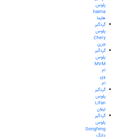
پلوس
haima
هایما
گردگیر
پلوس
Chery
چری
گردگیر
پلوس
MVM
ام
وی
ام
گردگیر
پلوس
Lifan
لیفان
گردگیر
پلوس
Dongfeng
دانگ