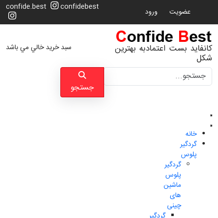
confide.best
confidebest
عضویت
ورود
سبد خرید خالي مي باشد
کانفاید بست اعتمادبه بهترین
شکل
جستجو
جستجو
خانه
گردگیر
پلوس
گردگیر
پلوس
ماشین
های
چینی
گردگیر