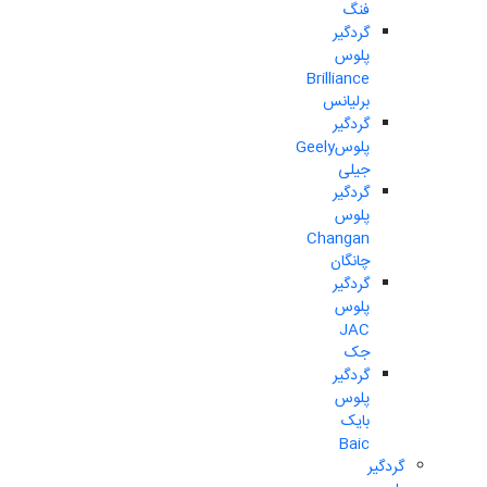
فنگ
گردگیر
پلوس
Brilliance
برلیانس
گردگیر
پلوسGeely
جیلی
گردگیر
پلوس
Changan
چانگان
گردگیر
پلوس
JAC
جک
گردگیر
پلوس
بایک
Baic
گردگیر