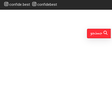
confide.best
confidebest
جستجو