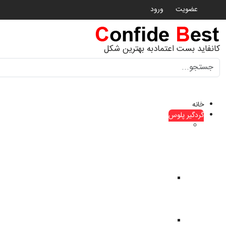
عضویت
ورود
کانفاید بست اعتمادبه بهترین شکل
جستجو
خانه
گردگیر پلوس
گردگیر
پلوس
ماشین
های
چینی
گردگیر
پلوس
haima
هایما
گردگیر