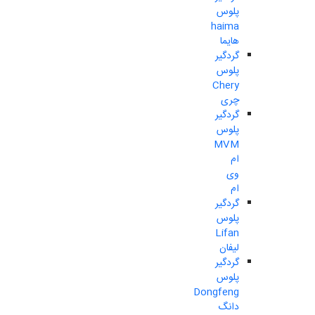
پلوس
haima
هایما
گردگیر
پلوس
Chery
چری
گردگیر
پلوس
MVM
ام
وی
ام
گردگیر
پلوس
Lifan
لیفان
گردگیر
پلوس
Dongfeng
دانگ