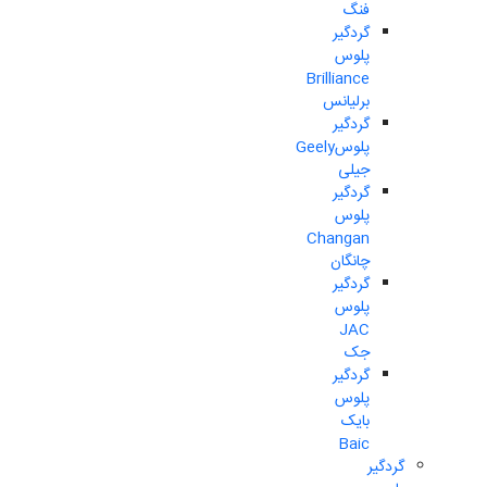
فنگ
گردگیر
پلوس
Brilliance
برلیانس
گردگیر
پلوسGeely
جیلی
گردگیر
پلوس
Changan
چانگان
گردگیر
پلوس
JAC
جک
گردگیر
پلوس
بایک
Baic
گردگیر