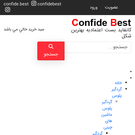
confide.best
confidebest
عضویت
ورود
سبد خرید خالي مي باشد
کانفاید بست اعتمادبه بهترین
شکل
جستجو
جستجو
خانه
گردگیر
پلوس
گردگیر
پلوس
ماشین
های
چینی
گردگیر