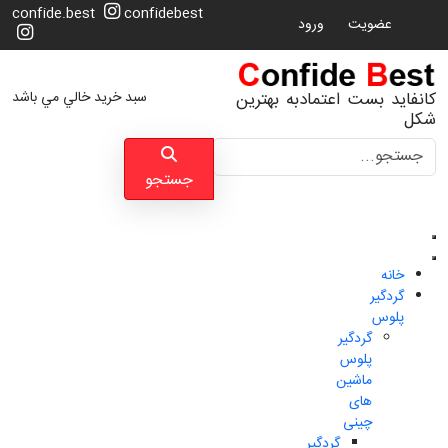
confide.best
confidebest
عضویت
ورود
سبد خرید خالي مي باشد
کانفاید بست اعتمادبه بهترین
شکل
جستجو
جستجو
خانه
گردگیر
پلوس
گردگیر
پلوس
ماشین
های
چینی
گردگیر