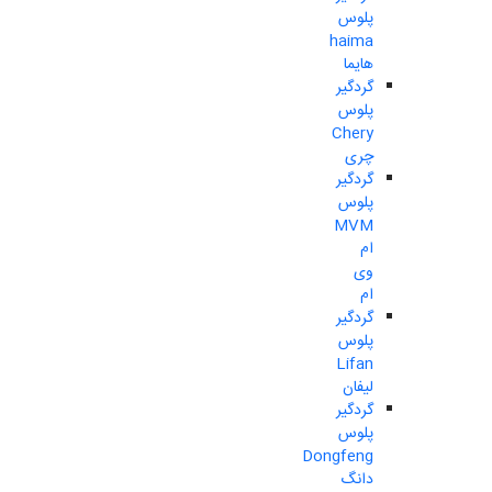
پلوس
haima
هایما
گردگیر
پلوس
Chery
چری
گردگیر
پلوس
MVM
ام
وی
ام
گردگیر
پلوس
Lifan
لیفان
گردگیر
پلوس
Dongfeng
دانگ