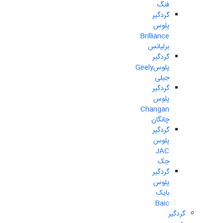
فنگ
گردگیر
پلوس
Brilliance
برلیانس
گردگیر
پلوسGeely
جیلی
گردگیر
پلوس
Changan
چانگان
گردگیر
پلوس
JAC
جک
گردگیر
پلوس
بایک
Baic
گردگیر