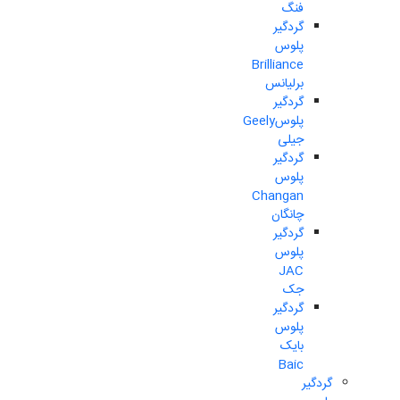
فنگ
گردگیر
پلوس
Brilliance
برلیانس
گردگیر
پلوسGeely
جیلی
گردگیر
پلوس
Changan
چانگان
گردگیر
پلوس
JAC
جک
گردگیر
پلوس
بایک
Baic
گردگیر