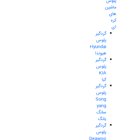
پلوس
ماشین
های
کره
ای
گردگیر
پلوس
Hyundai
هیوندا
گردگیر
پلوس
KIA
کیا
گردگیر
پلوس
Song
yang
سانگ
یانگ
گردگیر
پلوس
Deawoo