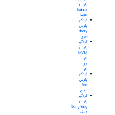
پلوس
haima
هایما
گردگیر
پلوس
Chery
چری
گردگیر
پلوس
MVM
ام
وی
ام
گردگیر
پلوس
Lifan
لیفان
گردگیر
پلوس
Dongfeng
دانگ