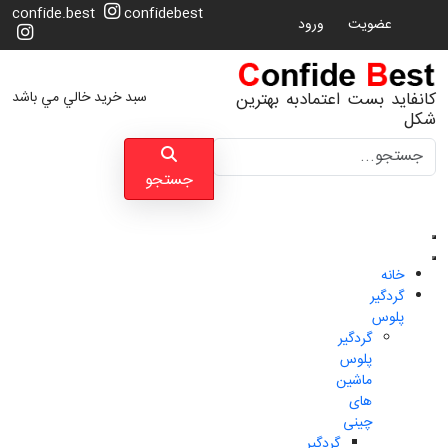
confide.best
confidebest
عضویت
ورود
سبد خرید خالي مي باشد
کانفاید بست اعتمادبه بهترین
شکل
جستجو
جستجو
خانه
گردگیر
پلوس
گردگیر
پلوس
ماشین
های
چینی
گردگیر