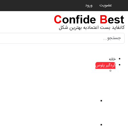
عضویت
ورود
کانفاید بست اعتمادبه بهترین شکل
جستجو
خانه
گردگیر پلوس
گردگیر
پلوس
ماشین
های
چینی
گردگیر
پلوس
haima
هایما
گردگیر