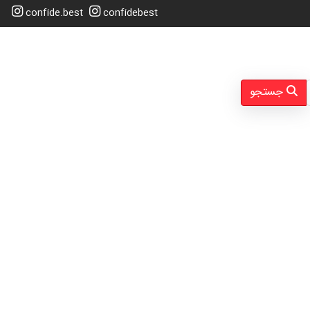
confide.best
confidebest
جستجو