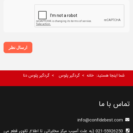
ارسال نظر
شما اینجا هستید:
خانه
گردگیر پلوس
گردگیر پلوس دنا
تماس با ما
info@confidebest.com
021-55926250 (به علت آسیب مرکز مخابراتی تا اطلاع ثانوی قطع می