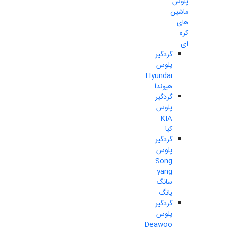
پلوس
ماشین
های
کره
ای
گردگیر
پلوس
Hyundai
هیوندا
گردگیر
پلوس
KIA
کیا
گردگیر
پلوس
Song
yang
سانگ
یانگ
گردگیر
پلوس
Deawoo