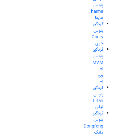
پلوس
haima
هایما
گردگیر
پلوس
Chery
چری
گردگیر
پلوس
MVM
ام
وی
ام
گردگیر
پلوس
Lifan
لیفان
گردگیر
پلوس
Dongfeng
دانگ