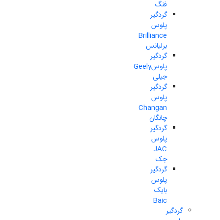
فنگ
گردگیر
پلوس
Brilliance
برلیانس
گردگیر
پلوسGeely
جیلی
گردگیر
پلوس
Changan
چانگان
گردگیر
پلوس
JAC
جک
گردگیر
پلوس
بایک
Baic
گردگیر