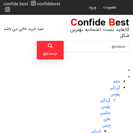
confide.best
confidebest
عضویت
ورود
سبد خرید خالي مي باشد
کانفاید بست اعتمادبه بهترین
شکل
جستجو
جستجو
خانه
گردگیر
پلوس
گردگیر
پلوس
ماشین
های
چینی
گردگیر