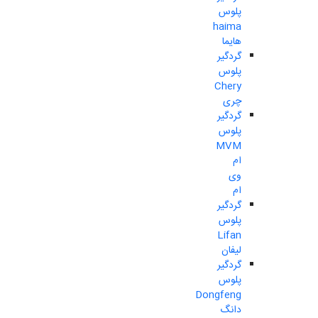
پلوس
haima
هایما
گردگیر
پلوس
Chery
چری
گردگیر
پلوس
MVM
ام
وی
ام
گردگیر
پلوس
Lifan
لیفان
گردگیر
پلوس
Dongfeng
دانگ