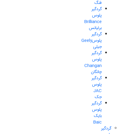
فنگ
گردگیر
پلوس
Brilliance
برلیانس
گردگیر
پلوسGeely
جیلی
گردگیر
پلوس
Changan
چانگان
گردگیر
پلوس
JAC
جک
گردگیر
پلوس
بایک
Baic
گردگیر