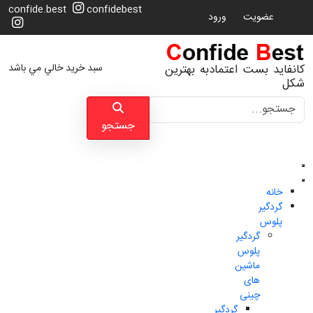
confide.best
confidebest
عضویت
ورود
سبد خرید خالي مي باشد
کانفاید بست اعتمادبه بهترین
شکل
جستجو
جستجو
خانه
گردگیر
پلوس
گردگیر
پلوس
ماشین
های
چینی
گردگیر