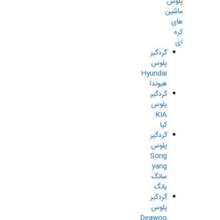
پلوس
ماشین
های
کره
ای
گردگیر
پلوس
Hyundai
هیوندا
گردگیر
پلوس
KIA
کیا
گردگیر
پلوس
Song
yang
سانگ
یانگ
گردگیر
پلوس
Deawoo