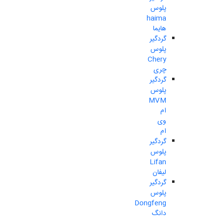
پلوس
haima
هایما
گردگیر
پلوس
Chery
چری
گردگیر
پلوس
MVM
ام
وی
ام
گردگیر
پلوس
Lifan
لیفان
گردگیر
پلوس
Dongfeng
دانگ