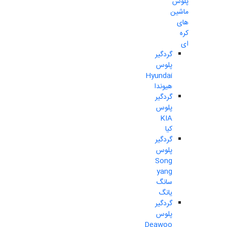
پلوس
ماشین
های
کره
ای
گردگیر
پلوس
Hyundai
هیوندا
گردگیر
پلوس
KIA
کیا
گردگیر
پلوس
Song
yang
سانگ
یانگ
گردگیر
پلوس
Deawoo