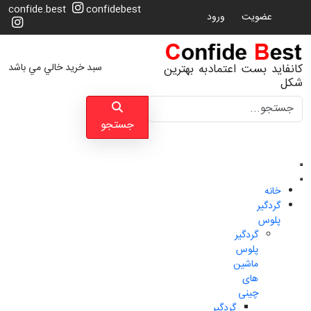
confide.best
confidebest
عضویت
ورود
سبد خرید خالي مي باشد
کانفاید بست اعتمادبه بهترین
شکل
جستجو
جستجو
خانه
گردگیر
پلوس
گردگیر
پلوس
ماشین
های
چینی
گردگیر