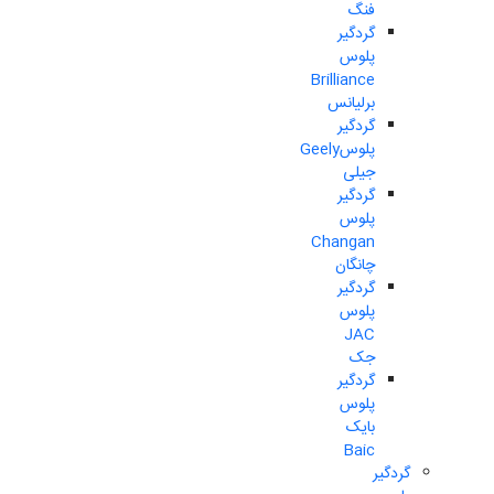
فنگ
گردگیر
پلوس
Brilliance
برلیانس
گردگیر
پلوسGeely
جیلی
گردگیر
پلوس
Changan
چانگان
گردگیر
پلوس
JAC
جک
گردگیر
پلوس
بایک
Baic
گردگیر