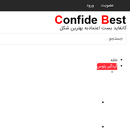
عضویت
ورود
کانفاید بست اعتمادبه بهترین شکل
جستجو
خانه
گردگیر پلوس
گردگیر
پلوس
ماشین
های
چینی
گردگیر
پلوس
haima
هایما
گردگیر