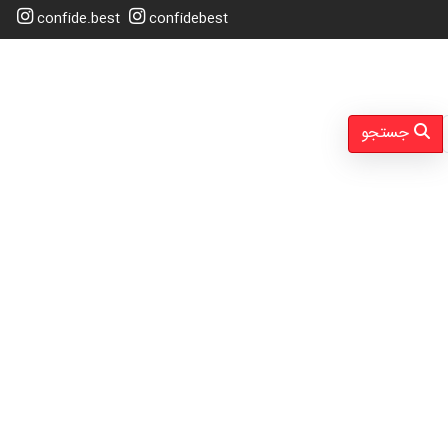
confide.best
confidebest
جستجو