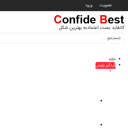
عضویت
ورود
کانفاید بست اعتمادبه بهترین شکل
جستجو
خانه
گردگیر پلوس
گردگیر
پلوس
ماشین
های
چینی
گردگیر
پلوس
haima
هایما
گردگیر