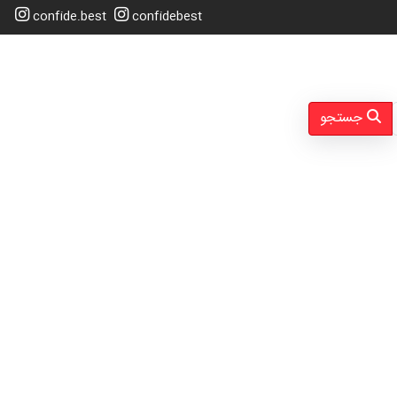
confide.best
confidebest
جستجو