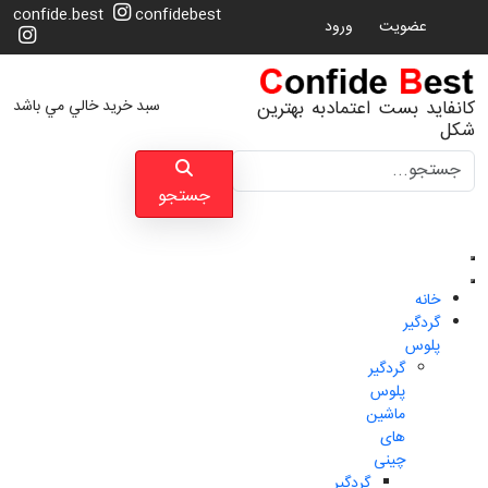
confide.best
confidebest
عضویت
ورود
سبد خرید خالي مي باشد
کانفاید بست اعتمادبه بهترین
شکل
جستجو
جستجو
خانه
گردگیر
پلوس
گردگیر
پلوس
ماشین
های
چینی
گردگیر