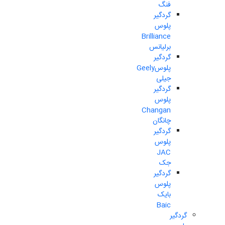
فنگ
گردگیر
پلوس
Brilliance
برلیانس
گردگیر
پلوسGeely
جیلی
گردگیر
پلوس
Changan
چانگان
گردگیر
پلوس
JAC
جک
گردگیر
پلوس
بایک
Baic
گردگیر