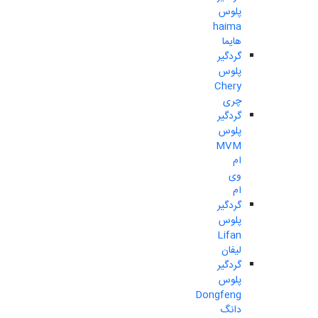
پلوس
haima
هایما
گردگیر
پلوس
Chery
چری
گردگیر
پلوس
MVM
ام
وی
ام
گردگیر
پلوس
Lifan
لیفان
گردگیر
پلوس
Dongfeng
دانگ