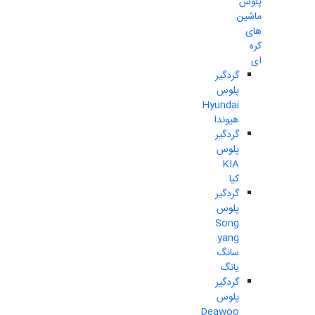
پلوس
ماشین
های
کره
ای
گردگیر
پلوس
Hyundai
هیوندا
گردگیر
پلوس
KIA
کیا
گردگیر
پلوس
Song
yang
سانگ
یانگ
گردگیر
پلوس
Deawoo