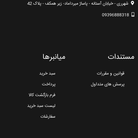
شهرری - خیابان آستانه - پاساژ میرداماد- زیر همکف - پلاک 42
09396888318
مستندات
میانبرها
قوانین و مقررات
سبد خرید
پرسش های متداول
پرداخت
فرم بازگشت کالا
لیست سبد خرید
سفارشات