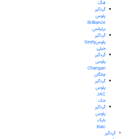
فنگ
گردگیر
پلوس
Brilliance
برلیانس
گردگیر
پلوسGeely
جیلی
گردگیر
پلوس
Changan
چانگان
گردگیر
پلوس
JAC
جک
گردگیر
پلوس
بایک
Baic
گردگیر