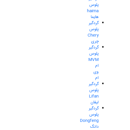
پلوس
haima
هایما
گردگیر
پلوس
Chery
چری
گردگیر
پلوس
MVM
ام
وی
ام
گردگیر
پلوس
Lifan
لیفان
گردگیر
پلوس
Dongfeng
دانگ