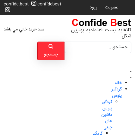
confide.best
confidebest
عضویت
ورود
سبد خرید خالي مي باشد
کانفاید بست اعتمادبه بهترین
شکل
جستجو
جستجو
خانه
گردگیر
پلوس
گردگیر
پلوس
ماشین
های
چینی
گردگیر