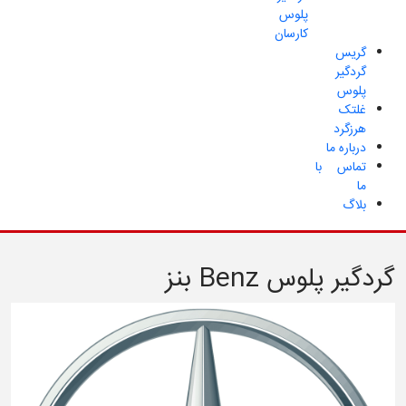
پلوس
کارسان
گریس
گردگیر
پلوس
غلتک
هرزگرد
درباره ما
تماس با
ما
بلاگ
گردگیر پلوس Benz بنز