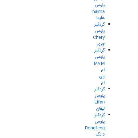
پلوس
haima
هایما
گردگیر
پلوس
Chery
چری
گردگیر
پلوس
MVM
ام
وی
ام
گردگیر
پلوس
Lifan
لیفان
گردگیر
پلوس
Dongfeng
دانگ