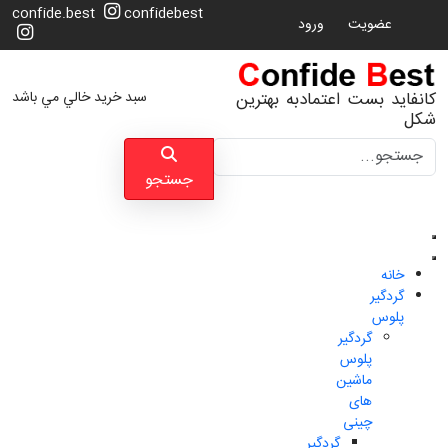
confide.best
confidebest
عضویت
ورود
سبد خرید خالي مي باشد
کانفاید بست اعتمادبه بهترین
شکل
جستجو
جستجو
خانه
گردگیر
پلوس
گردگیر
پلوس
ماشین
های
چینی
گردگیر