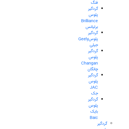
فنگ
گردگیر
پلوس
Brilliance
برلیانس
گردگیر
پلوسGeely
جیلی
گردگیر
پلوس
Changan
چانگان
گردگیر
پلوس
JAC
جک
گردگیر
پلوس
بایک
Baic
گردگیر