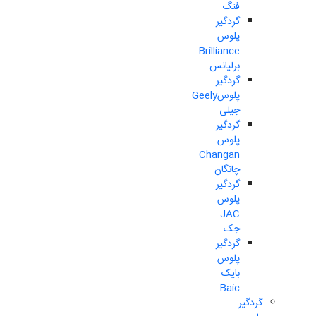
فنگ
گردگیر
پلوس
Brilliance
برلیانس
گردگیر
پلوسGeely
جیلی
گردگیر
پلوس
Changan
چانگان
گردگیر
پلوس
JAC
جک
گردگیر
پلوس
بایک
Baic
گردگیر