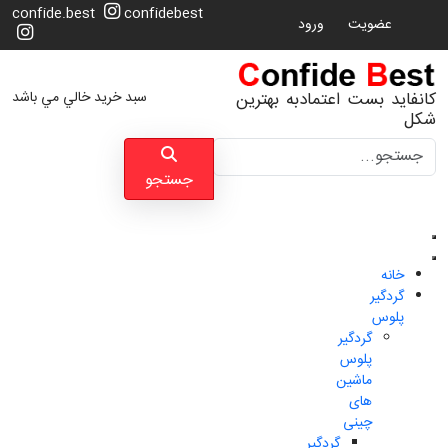
confide.best
confidebest
عضویت
ورود
سبد خرید خالي مي باشد
کانفاید بست اعتمادبه بهترین
شکل
جستجو
جستجو
خانه
گردگیر
پلوس
گردگیر
پلوس
ماشین
های
چینی
گردگیر