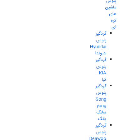
پلوس
ماشین
های
کره
ای
گردگیر
پلوس
Hyundai
هیوندا
گردگیر
پلوس
KIA
کیا
گردگیر
پلوس
Song
yang
سانگ
یانگ
گردگیر
پلوس
Deawoo