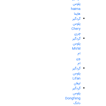
پلوس
haima
هایما
گردگیر
پلوس
Chery
چری
گردگیر
پلوس
MVM
ام
وی
ام
گردگیر
پلوس
Lifan
لیفان
گردگیر
پلوس
Dongfeng
دانگ