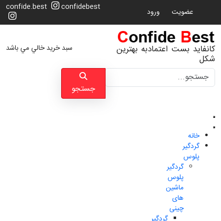
confide.best
confidebest
عضویت
ورود
سبد خرید خالي مي باشد
کانفاید بست اعتمادبه بهترین
شکل
جستجو
جستجو
خانه
گردگیر
پلوس
گردگیر
پلوس
ماشین
های
چینی
گردگیر