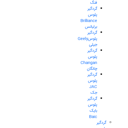
فنگ
گردگیر
پلوس
Brilliance
برلیانس
گردگیر
پلوسGeely
جیلی
گردگیر
پلوس
Changan
چانگان
گردگیر
پلوس
JAC
جک
گردگیر
پلوس
بایک
Baic
گردگیر