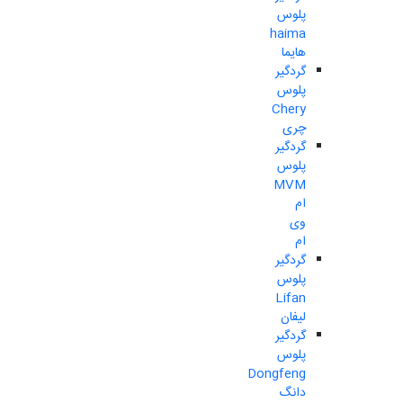
پلوس
haima
هایما
گردگیر
پلوس
Chery
چری
گردگیر
پلوس
MVM
ام
وی
ام
گردگیر
پلوس
Lifan
لیفان
گردگیر
پلوس
Dongfeng
دانگ