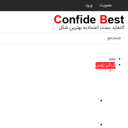
عضویت
ورود
کانفاید بست اعتمادبه بهترین شکل
جستجو
خانه
گردگیر پلوس
گردگیر
پلوس
ماشین
های
چینی
گردگیر
پلوس
haima
هایما
گردگیر