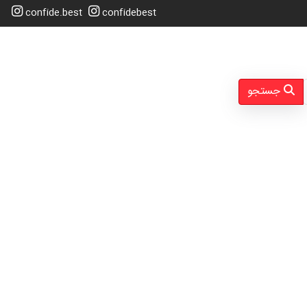
confide.best
confidebest
جستجو