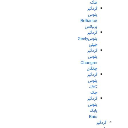
فنگ
گردگیر
پلوس
Brilliance
برلیانس
گردگیر
پلوسGeely
جیلی
گردگیر
پلوس
Changan
چانگان
گردگیر
پلوس
JAC
جک
گردگیر
پلوس
بایک
Baic
گردگیر