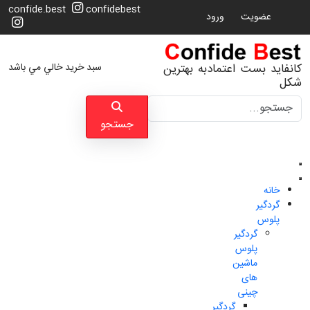
confide.best
confidebest
عضویت
ورود
سبد خرید خالي مي باشد
کانفاید بست اعتمادبه بهترین
شکل
جستجو
جستجو
خانه
گردگیر
پلوس
گردگیر
پلوس
ماشین
های
چینی
گردگیر