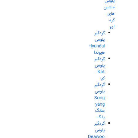
پلوس
ماشین
های
کره
ای
گردگیر
پلوس
Hyundai
هیوندا
گردگیر
پلوس
KIA
کیا
گردگیر
پلوس
Song
yang
سانگ
یانگ
گردگیر
پلوس
Deawoo