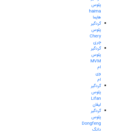
پلوس
haima
هایما
گردگیر
پلوس
Chery
چری
گردگیر
پلوس
MVM
ام
وی
ام
گردگیر
پلوس
Lifan
لیفان
گردگیر
پلوس
Dongfeng
دانگ