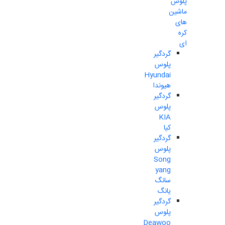
پلوس
ماشین
های
کره
ای
گردگیر
پلوس
Hyundai
هیوندا
گردگیر
پلوس
KIA
کیا
گردگیر
پلوس
Song
yang
سانگ
یانگ
گردگیر
پلوس
Deawoo