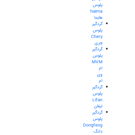
پلوس
haima
هایما
گردگیر
پلوس
Chery
چری
گردگیر
پلوس
MVM
ام
وی
ام
گردگیر
پلوس
Lifan
لیفان
گردگیر
پلوس
Dongfeng
دانگ