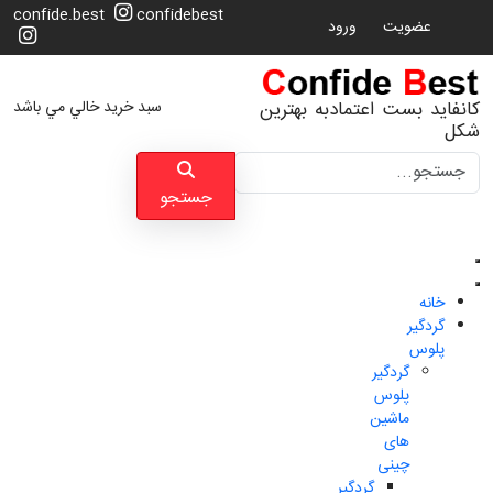
confide.best
confidebest
عضویت
ورود
سبد خرید خالي مي باشد
کانفاید بست اعتمادبه بهترین
شکل
جستجو
جستجو
خانه
گردگیر
پلوس
گردگیر
پلوس
ماشین
های
چینی
گردگیر