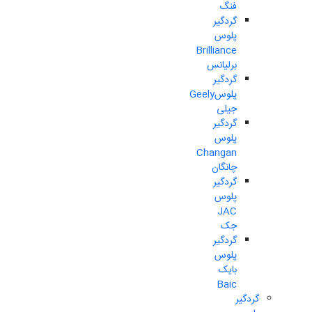
فنگ
گردگیر
پلوس
Brilliance
برلیانس
گردگیر
پلوسGeely
جیلی
گردگیر
پلوس
Changan
چانگان
گردگیر
پلوس
JAC
جک
گردگیر
پلوس
بایک
Baic
گردگیر