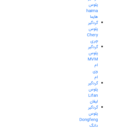
پلوس
haima
هایما
گردگیر
پلوس
Chery
چری
گردگیر
پلوس
MVM
ام
وی
ام
گردگیر
پلوس
Lifan
لیفان
گردگیر
پلوس
Dongfeng
دانگ