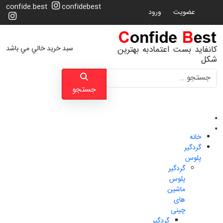
confide.best
confidebest
عضویت
ورود
سبد خرید خالي مي باشد
کانفاید بست اعتمادبه بهترین
شکل
جستجو
جستجو
خانه
گردگیر
پلوس
گردگیر
پلوس
ماشین
های
چینی
گردگیر